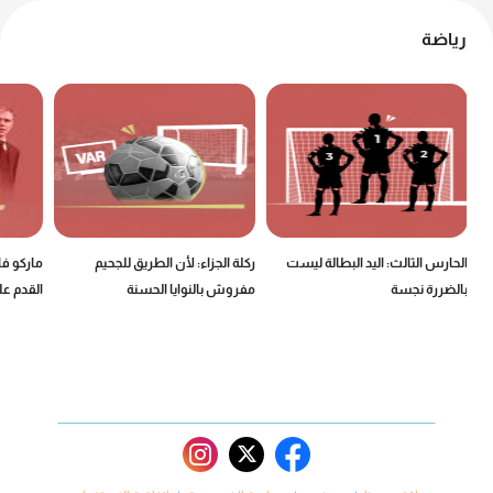
رياضة
الحارس الثالث: اليد البطالة ليست
ركلة الجزاء: لأن الطريق للجحيم
ماركو ف
بالضررة نجسة
مفروش بالنوايا الحسنة
القدم عل