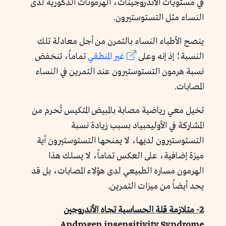
في مستويات الأندروجينات، الهرمونات الذكورية لدى
النساء مثل التستوستيرون.
ينصح الأطباء النساء بالتمرن من أجل معادلة تلك
النسبة؛ إذ إنه وعلى
غير المنطقي
تماماً، تنخفض
نسبة هرمون التستوستيرون عند التمرين في النساء
المصابات.
تخيل معي رياضية مصابة بالمبيض المتكيس تُحرم من
المشاركة في الأوليمبياد بسبب زيادة نسبة
التستوستيرون لديها، لا يمنحها التستوستيرون أية
ميزة إضافية، على العكس تماماً، لا يسلك هذا
الهرمون مساره الطبيعي لدى هؤلاء المصابات، بل قد
يحد أيضاً من ميزات التمرين.
2- متلازمة قلة الحساسية تجاه الأندروجين
Androgen insensitivity Syndrome