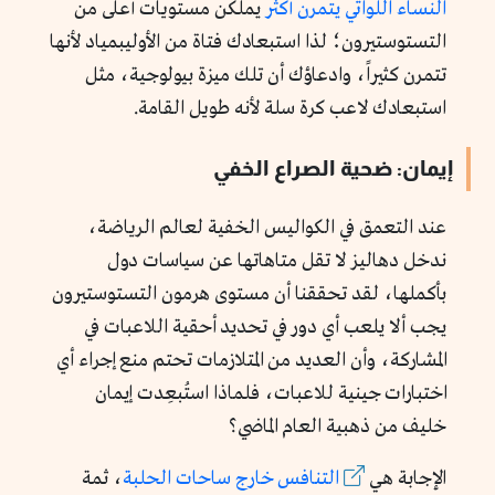
النساء اللواتي يتمرن أكثر
يملكن مستويات أعلى من
التستوستيرون؛ لذا استبعادك فتاة من الأوليبمياد لأنها
تتمرن كثيراً، وادعاؤك أن تلك ميزة بيولوجية، مثل
استبعادك لاعب كرة سلة لأنه طويل القامة.
إيمان: ضحية الصراع الخفي
عند التعمق في الكواليس الخفية لعالم الرياضة،
ندخل دهاليز لا تقل متاهاتها عن سياسات دول
بأكملها، لقد تحققنا أن مستوى هرمون التستوستيرون
يجب ألا يلعب أي دور في تحديد أحقية اللاعبات في
المشاركة، وأن العديد من المتلازمات تحتم منع إجراء أي
اختبارات جينية للاعبات، فلماذا استُبعِدت إيمان
خليف من ذهبية العام الماضي؟
الإجابة هي
التنافس خارج ساحات الحلبة
، ثمة