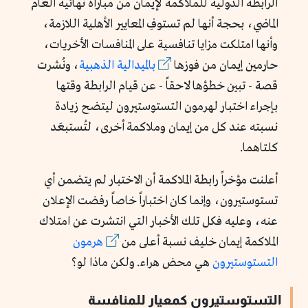
الرابطة الدولية للملاكمة لإيمان من مباراة نهائية العام
الماضي، بحجة أنها لم تستوفِ المعايير الأهلية اللازمة،
وأنها امتلكت مزايا تنافسية على المنافسات الأخريات،
حارمين إيمان من فوزها
بالميدالية الذهبية
، ونُشرت
قصة - تبين خطؤها لاحقاً - عن قيام الرابطة وقتها
بإجراء اختبار لهرمون التستوستيرون ليتضح زيادة
نسبته عند كل من إيمان وملاكمة أخرى، لتُستبعَد
كلتاهما.
أعلنت مؤخراً رابطة الملاكمة أن الاختبار لم يتضمن أي
تستوستيرون، وإنما كان اختباراً خاصاً رفضت الإعلان
عنه، وعليه فكل تلك الأخبار التي انتشرت عن امتلاك
الملاكمة إيمان خليف نسبة أعلى من
هرمون
التستوستيرون
هي محض هراء. ولكن ماذا لو؟
التستوستيرون كمعيار للمنافسة