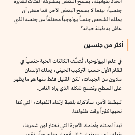
اتحاد بقوانينه، يسمح البعض بمشاركة الفئات المغايرة
جنسياً، بينما لا يسمح البعض الآخر. فما معنى أن
يملك الشخص جنساً بيولوجياً مختلفاً عن جنسه الذي
عاش به طيلة حياته؟
أكثر من جنسين
في علم البيولوجيا، تُصنَّف الكائنات الحية جنسياً في
المقام الأول حسب التركيب الجيني، يملك الإنسان
ملايين من الجينات، لكن القليل فقط منها هو ما يظهر
على السطح وتصنع شكله الذي يراه الناس.
لنبسِّط الأمر، سأذكرك بلعبة ارتداء الفتيات، التي كنا
نحبها كثيراً وقت طفولتنا.
تبدأ لعبتك وأمامك الأميرة التي تختار لون شعرها،
طوله، لون عيونها، شكل أنفها، وهلم جراً، تظهر