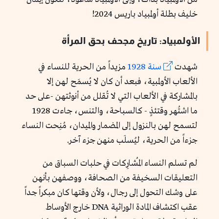
خليف بطلة أولمبياد باريس 2024!
الأولمبياد: تاريخ مجحف بحق المرأة
شهدت
سنة 1928
مزيداً من الحرية للنساء في
الألعاب الأولمبية، فبعد أن كان لا يُسمَح لهن إلا
بالمشاركة في الألعاب التي لا تُقلل من أنوثتهن -على حد
ما اشتُهر وقتئذٍ - كالسباحة، والتنس، جاءت 1928
لتسمح لهن بالنزول إلى المضمار والميدان، مُنِحت النساء
جزءاً من الحرية، ليُسلَب منهن جزء آخر.
لم تسلم النساء المُشارِكات في حلبات السباق من
التعليقات السخيفة من الصحافة، ووصفهن بأنهن
على وشك التحول إلى رجال، ولأن وقتها كان مبكراً جداً
عقب اكتشاف المادة الوراثية DNA خارج الأوساط