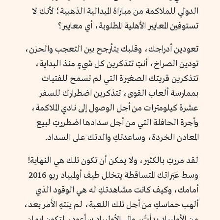
الدولي للملاكمة من مباراة الميدالية الذهبية؛ لأنك لا
تستوفين المعايير الأهلية المطلوبة، أي معايير؟
تعودين أدراجك، وقلبك يتأرجح بين التعجب والحزن،
تودين الصراخ، أنتِ تتذكرين كل شيءٍ منذ البداية،
تتذكرين قريتك الصغيرة التي لم تسمح للفتيات
بممارسة ألعاب القوى، تتذكرين اضطرارك للسفر
عشرة كيلومترات من أجل الوصول إلى نادي الملاكمة،
وأجرة الحافلة التي من أجل سدادها اضطررتِ لبيع
المعادن الخردة، وساعدتكِ والدتك على السداد.
لقد مررتِ بالكثير، ولا يمكن أن تكون تلك هي النهاية!
وسط عَبَراتك المتساقطة يتخلل طيف أولمبياد ريو 2016
أمامك، وكيف كانت مشاهدتكِ له هي الوقود الذي
ألهب حماسكِ من أجل تلك اللعبة، لم ينتهِ الأمر بعد،
من الأولمبياد بدأتُ، وإلى الأولمبياد سأعود، لتكون إيمان