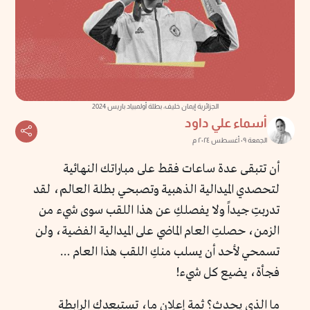
الجزائرية إيمان خليف، بطلة أولمبياد باريس 2024
أسماء علي داود
الجمعة ٠٩ أغسطس ٢٠٢٤ م
أن تتبقى عدة ساعات فقط على مباراتك النهائية
لتحصدي الميدالية الذهبية وتصبحي بطلة العالم، لقد
تدربتِ جيداً ولا يفصلكِ عن هذا اللقب سوى شيء من
الزمن، حصلتِ العام الماضي على الميدالية الفضية، ولن
تسمحي لأحد أن يسلب منكِ اللقب هذا العام …
فجأة، يضيع كل شيء!
ما الذي يحدث؟ ثمة إعلان ما، تستبعدكِ الرابطة