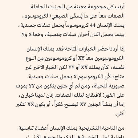
تُرتب كل مجموعة معينة من الجينات الحاملة
الصفات معاً على ما يُسمَّى الصبغي/الكروموسوم،
يملك الإنسان 44 كروموسوماً يحمل صفات جسدية،
بينما يحمل اثنان آخران صفات جنسية، وهما X وY.
إذا أردنا حصْر الخيارات المتاحة فقد يملك الإنسان
الكروموسومين معاً XY أو كروموسومين من النوع
نفسه، كأن يملك XX أو YY لكن الخيار الأخير غير
متاح، لأن الكروموسوم X يحمل صفات جسدية
ضرورية للحياة، ومن ثم أي جنين يتكون من YY يموت
على الفور؛ لافتقاره لتلك الصفات. إذن لدينا خياران،
إما أن ينشأ الجنين XY ليصبح ذكراً، أو يكون XX لتكبر
أنثى.
من الناحية التشريحية يملك الإنسان أعضاءً تناسلية
داخلية (مثل الخصية في الذكر والرحم في الأنثى)،