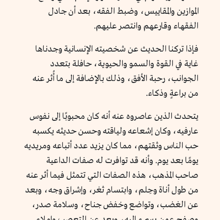
الموازين والمقاييس، وضبط الفقه، بعد أن جادل
الفقهاء وقارعهم وانتصر عليهم.
فإذا تركنا الحديث عن شخصيته الإنسانية وجدناها
غاية في القوة والسمو والحيوية، حافلة بتعدد
الجوانب، رحبة الأفق، وذلك بالإضافة إلى ما أُثر عنه
من براعةٍ وذكاء.
يتحدث الذين عاصروه عنه أنه كان محبوبًا إلى نفوس
عارفيه، وكان إشعاعه ولياقته وحسن حديثه يكسبه
حب الناس وثقتهم، مما كان يزيد عدد أتباعه ومريديه
يومًا بعد يوم. وأنه قد توافرت له صفات الداعية
صاحب المذهب، هذه الصفات التي تتمثل فيما أثر عنه
من طول أناة وحِلم، وابتسام ثغر، وإشراق وجه، وبعد
عن الغضب، وتواضع وخفض جناح، وسلامة صدر،
وصفح عمن يسيء إليه، وبعد عن التعصب وإملاء