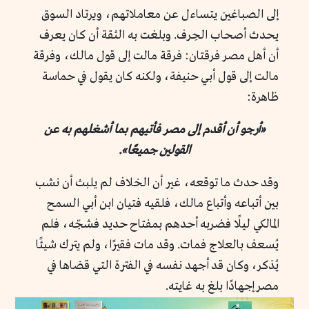
إلى الصباغين يتساءل عن معاملاتهم، ويرتاد السوق
يحدث أصحاب الحِرف. وبلغت به الثقة أن كان يعرف
أن أهل مصر فرقتان: فرقة مالت إلى قول مالك، وفرقة
مالت إلى قول أبي حنيفة، ولكنه كان يقول في حماسة
ظاهرة:
«أرجو أن أقدم إلى مصر فأتيهم بما أشغلهم به عن
القولين جميعًا».
وقد حدث ما توقعه، غير أن الخلاف لم يلبث أن نشب
بين أتباعه وأتباع مالك، فلقيه فتيان ابن أبي السمح
المالكي ليلًا فضربه أحدهم بمفتاح حديد فشجّه، فلم
يُسعف بالعلاج فمات. وقد مات فقيرًا، ولم يترك شيئًا
يُذكر، وكان قد أجهد نفسه في الفترة التي قضاها في
مصر إجهادًا بلغ به غايته.