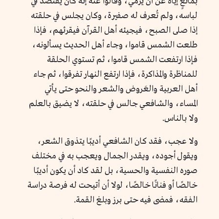
بمانعٍ إياه عن أن يرمي، وقالوا عنه إنه كان يقتصد في
لباسه، ولم تُعرف له صفيرة، وكان يجلس في حلقته
إذا صلى الصبح، فيجيئه أهل القرآن فيقرئهم، فإذا
طلعت الشمس قاموا، وجاء أهل الحديث يسألونه،
فإذا ارتفعت الشمس قاموا، ثم تستوي الحلقة
للمناظرة والمذاكرة، فإذا ارتفع النهار تفرقوا، ثم جاء
أهل العربية والعَروض والشعر والنحو حتى يأتي
المساء، والشافعي جالس في حلقته، لا يضيق بالعلم
ولا بالناس.
ولا عجب، فقد كان الشافعي أديبًا يتذوق الشعر،
ويقول أجوده، ويقدر الجمال ويعجب به في مختلف
صوره النفسية والحسية، بل لقد كاد أن يكون أديبًا
خالصًا أو فنانًا خالصًا، لولا أن أتيحت له فرصة دراسة
الفقه، فمضى فيه حتى برز وبلغ القمة.