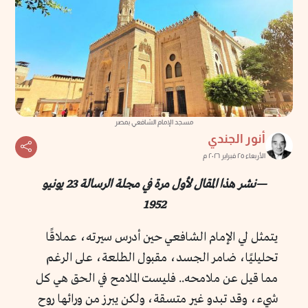
مسجد الإمام الشافعي بمصر
أنور الجندي
الأربعاء ٢٥ فبراير ٢٠٢٦ م
—نشر هذا المقال لأول مرة في مجلة الرسالة 23 يونيو
1952
يتمثل لي الإمام الشافعي حين أدرس سيرته، عملاقًا
تحليليًا، ضامر الجسد، مقبول الطلعة، على الرغم
مما قيل عن ملامحه.. فليست الملامح في الحق هي كل
شيء، وقد تبدو غير متسقة، ولكن يبرز من ورائها روح