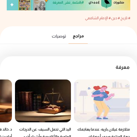
# تاريخ
# دين
# الإمام الشافعي
مراجع
توصيات
معرفة
ين
متلازمة غيلان باريه: عندما يهاجمك
اليد التي تحمل السيف: عن الدرجات
د. خالد 
جهاز المناعة ويدمر أعصابك
العلمية والأكاديمية وأشياء أخرى..
أحاديث ا