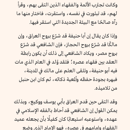
وكانت تجارب الأئمة والفقهاء الذين التقى بهم، وقرأ
لهم، قد تبلورت في نفسه، واستقرت، فاختار منها ما
رآه صالحًا مع البيئة الجديدة التي استقر فيها.
وإذا كان يقال إن أبا حنيفة قد شرّع بروح العراق، وإن
مالكًا قد شرّع بروح الحجاز، فإن الشافعي قد شرّع
بروح مصر، ويكاد الشافعي إلى ذلك أن يكون رابطة
العقد بين فقهاء عصره؛ فلقد وُلد في العام الذي مات
فيه أبو حنيفة، وتلقى العلم على مالك في المدينة،
فبهره بجودة حفظه وألمعية ذكائه، ثم كان ابن حنبل
من تلاميذه.
وقد التقى حين قدم العراق بأبي يوسف ووكيع، وبذلك
يمكن القول إن الشافعي قد أحاط بالفقه الإسلامي في
عهده، واستوعبه استيعابًا كان كفيلًا بأن يجعله عميد
الفقهاء وإمامهم في عصره، فهو الإمام الذي وضع