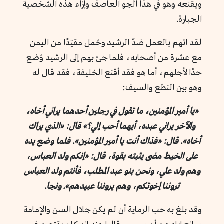
ويقنعه وهو في هذا الجو العاصف وإزاء هذه الشخصية
الجبارة.
لقد اتهم بالعمل ضدّ الرشيد وحُمل مقيّدًا من اليمن
مع عشرة من أصحابه، فلما جئ بهم إلى الرشيد وُضع
حدًا لأجلهم، أما هو فقد أقنع الخليفة، فقد قال له
وهو بين النطع والسيف:
«يا أمير المؤمنين، ما تقول في رجلين أحدهما يراني أخاه،
والآخر يراني عبده، أيهما أحب إلي؟» قال: «الذي يراك
أخاه». قال: «فذاك أنت يا أمير المؤمنين». فلما وضع يده
على الخيط مضى يثبته بقوة، قال: «إنكم ولد العباس،
وهم ولد علي، ونحن بنو عبد المطلب، فأنتم ولد العباس
تروننا إخوتكم، وهم يروننا عبيدهم». ونجا.
وقد بلغ به حب الرماية أن لم يكن جلال السن والإمامة