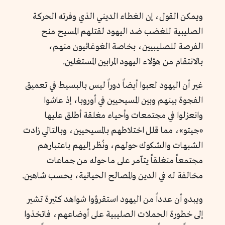
ويمكن القول، إن الغطاء الديني الذي وفرته الحركة
الصليبية للغضب ضد اليهود لقتلهم المسيح منح
الفرصة للصليبيين، بخاصة الغوغائيون منهم،
بالانتقام من هؤلاء اليهود المرابين المستغلين.
غير أن اليهود لعبوا أيضاً دوراً ليس بالبسيط في تعميق
الفجوة بينهم وبين المسيحيين في أوروبا، إذ عاشوا
وانعزلوا في مجتمعات وأحياء مغلقة أطلق عليها
«جيتو»، مما قلل اختلاطهم بالمسيحيين، وبالتالي زادت
الشبهات والشكوك حولهم، ونُظر إليهم باعتبارهم
مجتمعاً منغلقاً يتآمر على ما حوله من جماعات
مخالفة له في الدين والمصالح الحياتية، بحسب شاهين.
ويبدو أن عدداً من اليهود استقرؤوا شواهد كثيرة تشير
إلى خطورة الحملات الصليبية على أوضاعهم، فاتخذوا