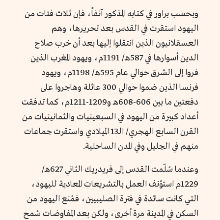
وبحسب براور في كتابه المذكور آنفاً، فإن ثلاث فئات من
اليهود استقرت في القدس بعد تحريرها، وهم
العسقلانيون الذين انتقلوا إليها بعد أن خرب صلاح
الدين أسوارها في 587هـ/ 1191م، ويهود المغرب الذين
فروا إلى الشرق حوالي عام 595هـ/ 1198م، ويهود
فرنسا الذين ضموا حوالي 300 عائلة وهاجروا على
دفعتين ما بين 606-608هـ و1209-1211م، كما تدفقت
أعداد كبيرة من اليهود في السبعينيات والثمانينيات من
القرن السابع الهجري/ الـ13 الميلادي واستقرت جماعات
منهم في الجليل وفي المدن الساحلية.
وعندما سُلّمت القدس إلى فريدريك الثاني 627هـ/
1229م استؤنف العمل بالتشريعات المعادية لليهود،
التي كانت سائدة في فترة الصليبيين، فمُنع اليهود من
السكن في المدينة مرة أخرى، ولكن بعد المفاوضات سُمح