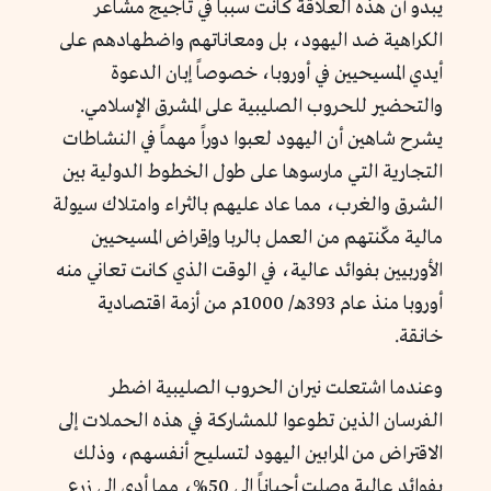
يبدو أن هذه العلاقة كانت سبباً في تأجيج مشاعر
الكراهية ضد اليهود، بل ومعاناتهم واضطهادهم على
أيدي المسيحيين في أوروبا، خصوصاً إبان الدعوة
والتحضير للحروب الصليبية على المشرق الإسلامي.
يشرح شاهين أن اليهود لعبوا دوراً مهماً في النشاطات
التجارية التي مارسوها على طول الخطوط الدولية بين
الشرق والغرب، مما عاد عليهم بالثراء وامتلاك سيولة
مالية مكّنتهم من العمل بالربا وإقراض المسيحيين
الأوربيين بفوائد عالية، في الوقت الذي كانت تعاني منه
أوروبا منذ عام 393هـ/ 1000م من أزمة اقتصادية
خانقة.
وعندما اشتعلت نيران الحروب الصليبية اضطر
الفرسان الذين تطوعوا للمشاركة في هذه الحملات إلى
الاقتراض من المرابين اليهود لتسليح أنفسهم، وذلك
بفوائد عالية وصلت أحياناً إلى 50%، مما أدى إلى زرع