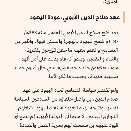
المجاورة.
عهد صلاح الدين الأيوبي: عودة اليهود
بعد فتح صلاح الدين الأيوبي للقدس سنة 583هـ/
1187م سُمح لليهود بالهجرة والسكن فيها، وأظهر من
التسامح والعفو معهم ما جعل المؤرخين يذكرونه
بالثناء والتقدير، ويبدو أنه قام بذلك على أمل أنهم
سوف «يكونون حلفاء حقيقيين» له في حال قدوم حملة
صليبية جديدة، بحسب ما ذكر الأغا.
ولم تقتصر سياسة التسامح تجاه اليهود على عهد
صلاح الدين، بل واصل خلفاؤه من السلاطين السياسة
نفسها. ونتيجة لهذه العودة استعاد اليهود نشاطهم
التجاري القديم، لا سيما أن الدولة الأيوبية لم تضع أي
قيود عليهم بل سمحت لهم بحرية العمل والعبادة.