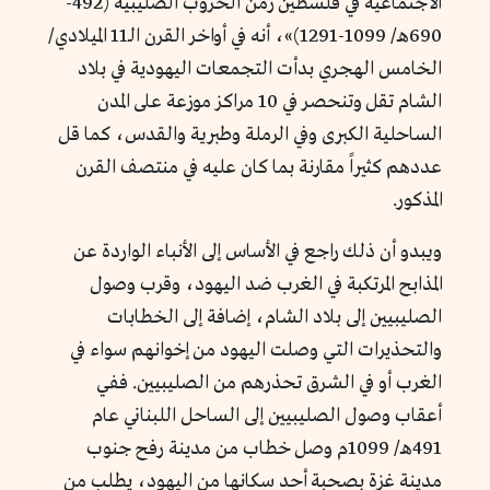
الاجتماعية في فلسطين زمن الحروب الصليبية (492-
690هـ/ 1099-1291)»، أنه في أواخر القرن الـ11 الميلادي/
الخامس الهجري بدأت التجمعات اليهودية في بلاد
الشام تقل وتنحصر في 10 مراكز موزعة على المدن
الساحلية الكبرى وفي الرملة وطبرية والقدس، كما قل
عددهم كثيراً مقارنة بما كان عليه في منتصف القرن
المذكور.
ويبدو أن ذلك راجع في الأساس إلى الأنباء الواردة عن
المذابح المرتكبة في الغرب ضد اليهود، وقرب وصول
الصليبيين إلى بلاد الشام، إضافة إلى الخطابات
والتحذيرات التي وصلت اليهود من إخوانهم سواء في
الغرب أو في الشرق تحذرهم من الصليبيين. ففي
أعقاب وصول الصليبيين إلى الساحل اللبناني عام
491هـ/ 1099م وصل خطاب من مدينة رفح جنوب
مدينة غزة بصحبة أحد سكانها من اليهود، يطلب من