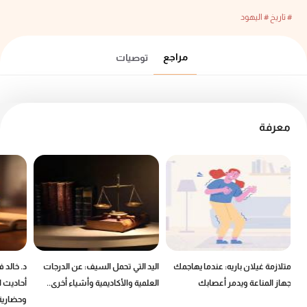
# تاريخ
# اليهود
مراجع
توصيات
معرفة
ين
متلازمة غيلان باريه: عندما يهاجمك
اليد التي تحمل السيف: عن الدرجات
د. خالد 
جهاز المناعة ويدمر أعصابك
العلمية والأكاديمية وأشياء أخرى..
أحاديث ا
وحضارية