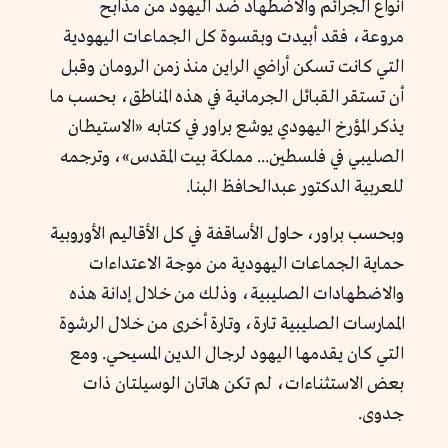
أنواع الجرائم والاضطهاد ضد اليهود من مذابح
مروعة، فقد أبيدت وبقسوة كل الجماعات اليهودية
التي كانت تسكن أراضي الراين منذ زمن الرومان وقبل
أن تستقر القبائل الجرمانية في هذه المناطق، بحسب ما
يذكر المؤرخ اليهودي يوشع براور في كتابه «الاستيطان
الصليبي في فلسطين... مملكة بيت المقدس»، وترجمه
للعربية الدكتور عبدالحافظ البنا.
وبحسب براور، حاول الأساقفة في كل الأقاليم الأوروبية
حماية الجماعات اليهودية من موجة الاعتداءات
والاضطهادات الصليبية، وذلك من خلال إدانة هذه
الممارسات الصليبية تارة، وتارة أخرى من خلال الرشوة
التي كان يقدمها اليهود لرجال الدين المسيحي. ومع
بعض الاستثناءات، لم تكن هاتان الوسيلتان ذات
جدوى.