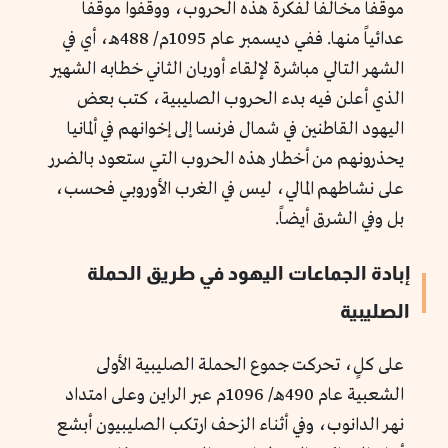
موقفاً مخالفاً لفكرة هذه الحروب، ووقفوا موقفاً
عدائياً منها. ففي ديسمبر عام 1095م/ 488هـ، أي في
الشهر التالي مباشرة لإلقاء أوربان الثاني خطابه الشهير
الذي أعلن فيه بدء الحروب الصليبية، كتب بعض
اليهود القاطنين في شمال فرنسا إلى إخوانهم في ألمانيا
يحذرونهم من أخطار هذه الحروب التي ستعود بالضرر
على نشاطهم المالي، ليس في الغرب الأوروبي فحسب،
بل وفي الشرق أيضاً.
إبادة الجماعات اليهود في طريق الحملة
الصليبية
على كلٍ، تحركت جموع الحملة الصليبية الأولى
الشعبية عام 490هـ/ 1096م عبر الراين وعلى امتداد
نهر الدانوب، وفي أثناء الزحف ارتكب الصليبيون أبشع