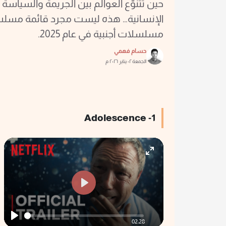
حين تتنوّع العوالم بين الجريمة والسياسة و
مسلسلات أجنبية في عام 2025.
حسام فهمي
الجمعة ٠٢ يناير ٢٠٢٦ م
1- Adolescence
Enter
fullscreen
Play
02:28