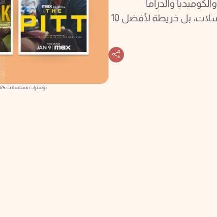
الكوميديا والدراما
الإنسانية… هذه ليست مجرد قائمة مسلسلات، بل خريطة لأفضل 10
بوسترات مسلسلات 2025: من اليسار «The Pitt»، «Task»، «Adolescence»