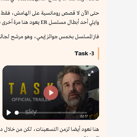
حتى الآن لا قصص رومانسية على الهامش، فقط أك
وايلي أحد أبطال مسلسل ER يعود هنا مرة أخرى في دور البطولة.
فاز المسلسل بخمس جوائز إيمي، وهو مرشح لجائ
3- Task
Enter
fullscreen
Play
02:17
Play
هنا نعود أيضا لزمن التسعينات، لكن من خلال در