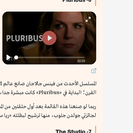
Enter
fullscreen
Play
02:03
Play
القرن؛ البداية في «Pluribus» كانت مبشرة جدا، لكن المسلسل عانى عقب ذلك من بطء شديد في الأحداث.
ربما لو صنعنا هذه القائمة بعد أول حلقتين من ال
لجائزتي جولدن جلوب، منها ترشيح لبطلته «ريا سي
7- The Studio