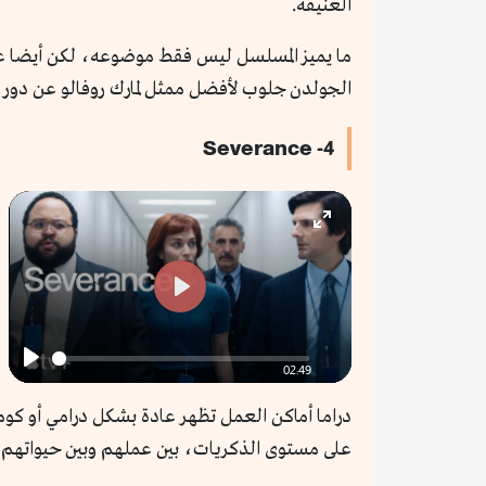
العنيفة.
ما يميز المسلسل ليس فقط موضوعه، لكن أيضا عالمه 
الجولدن جلوب لأفضل ممثل لمارك روفالو عن دور
4- Severance
Enter
fullscreen
Play
02:49
Play
دراما أماكن العمل تظهر عادة بشكل درامي أو كو
على مستوى الذكريات، بين عملهم وبين حيواتهم 