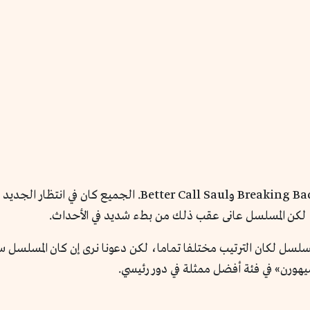
المسلسل الأحدث من فينس جالاجان صانع عالم Breaking Bad وl
مسلسل لكان الترتيب مختلفا تماما، لكن دعونا نرى إن كان المسلسل س
هورن» في فئة أفضل ممثلة في دور رئيسي.