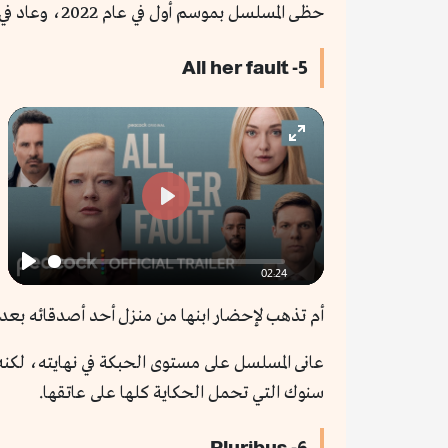
حظى المسلسل بموسم أول في عام 2022، وعاد في 2025 بموسم ثان لم يخذل التوقعات. فاز الموسم الثاني بسبع جوائز إيمي، كما أنه مرشح لأربع جوائز جولدن جلوب.
5- All her fault
Enter
fullscreen
Play
02:24
Play
أم تذهب لإحضار ابنها من منزل أحد أصدقائه بعد ا
عانى المسلسل على مستوى الحبكة في نهايته، لكنه
سنوك التي تحمل الحكاية كلها على عاتقها.
6- Pluribus