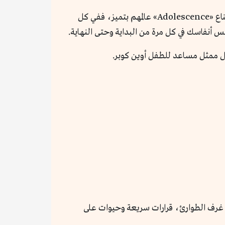
مسلسل بريطاني من أربع حلقات، عن صبي صغير عمره ١٣ عاما يتم القبض عليه بتهمة قتل فتاة في مدرسته. يقدم صناع «Adolescence» عالمهم بتميز، ففي كل
س أنفاسك في كل مرة من البداية وحتى النهاية.
 ممثل مساعد للطفل أوين كوبر.
لطبية في غرف الطوارئ، قرارات سريعة وحيوات على