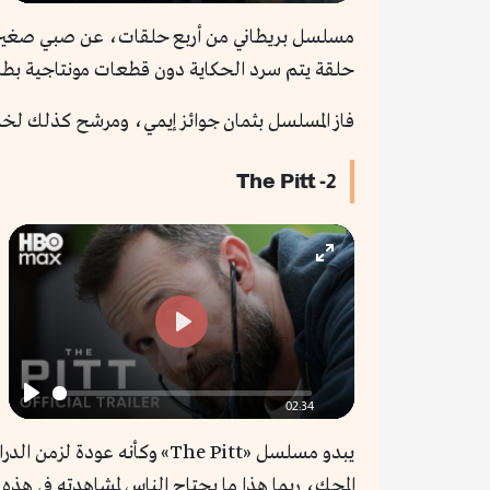
Play
حلقة يتم سرد الحكاية دون قطعات مونتاجية بطريق
فاز المسلسل بثمان جوائز إيمي، ومرشح كذلك ل
2- The Pitt
Enter
fullscreen
Play
02:34
Play
يبدو مسلسل «The Pitt» وكأن
المحك، ربما هذا ما يحتاج الناس لمشاهدته في هذه ا