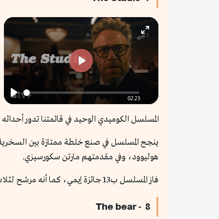
Enter
fullscreen
Play
02:23
Play
المسلسل الكوميدي الوحيد في قائمتنا تدور أحداثه د
ينجح المسلسل في صنع خلطة ممتازة بين السخرية
هوليوود، وفي مقدمتهم مارتن سكورسيزي.
فاز المسلسل ب13 جائزة إيمي، كما أنه مرشح لثلاث جوائز جولدن جلوب، منها ترشيح لبطله سيث روجان.
8 - The bear