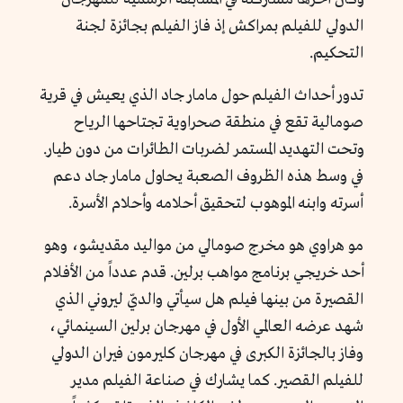
الدولي للفيلم بمراكش إذ فاز الفيلم بجائزة لجنة
التحكيم.
تدور أحداث الفيلم حول مامار جاد الذي يعيش في قرية
صومالية تقع في منطقة صحراوية تجتاحها الرياح
وتحت التهديد المستمر لضربات الطائرات من دون طيار.
في وسط هذه الظروف الصعبة يحاول مامار جاد دعم
أسرته وابنه الموهوب لتحقيق أحلامه وأحلام الأسرة.
مو هراوي هو مخرج صومالي من مواليد مقديشو، وهو
أحد خريجي برنامج مواهب برلين. قدم عدداً من الأفلام
القصيرة من بينها فيلم هل سيأتي والديّ ليروني الذي
شهد عرضه العالمي الأول في مهرجان برلين السينمائي،
وفاز بالجائزة الكبرى في مهرجان كليرمون فيران الدولي
للفيلم القصير. كما يشارك في صناعة الفيلم مدير