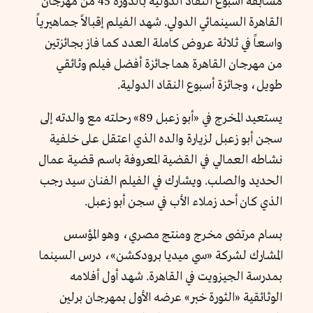
مسابقة أسبوع النقاد الدولية بالدورة 45 من مهرجان
القاهرة السينمائي الدولي. شهد الفيلم إقبالاً جماهيرياً
واسعاً في ثلاثة عروض كاملة العدد كما فاز بجائزتين
من مهرجان القاهرة هما جائزة أفضل فيلم وثائقي
طويل، وجائزة أسبوع النقاد الدولية.
يستعيد المخرج في «أبو زعبل 89» رحلته مع والدته إلى
سجن أبو زعبل لزيارة والده الذي اعتقل على خلفية
نشاطه العمالي في القضية المعروفة باسم قضية عمال
الحديد والصلب. ويشارك في الفيلم الفنان سيد رجب
الذي كان أحد زملاء الأب في سجن أبو زعبل.
بسام مرتضى مخرج ومنتج مصري، وهو المؤسس
المشارك لشركة «سي ميديا برودكشن»، درس السينما
بمدرسة الجيزويت في القاهرة. شهد أول أفلامه
الوثائقية «الثورة خبر» عرضه الأول بمهرجان برلين