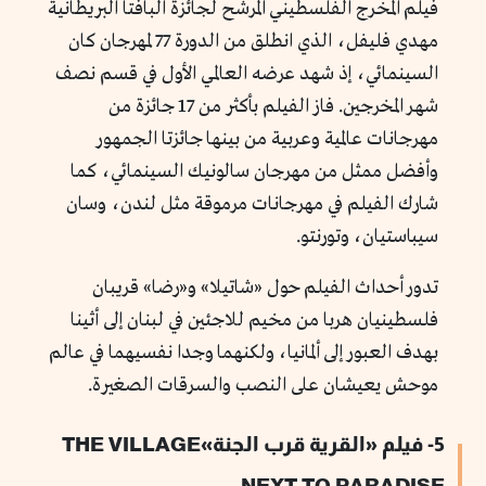
فيلم المخرج الفلسطيني المرشح لجائزة البافتا البريطانية
مهدي فليفل، الذي انطلق من الدورة 77 لمهرجان كان
السينمائي، إذ شهد عرضه العالمي الأول في قسم نصف
شهر المخرجين. فاز الفيلم بأكثر من 17 جائزة من
مهرجانات عالمية وعربية من بينها جائزتا الجمهور
وأفضل ممثل من مهرجان سالونيك السينمائي، كما
شارك الفيلم في مهرجانات مرموقة مثل لندن، وسان
سيباستيان، وتورنتو.
تدور أحداث الفيلم حول «شاتيلا» و«رضا» قريبان
فلسطينيان هربا من مخيم للاجئين في لبنان إلى أثينا
بهدف العبور إلى ألمانيا، ولكنهما وجدا نفسيهما في عالم
موحش يعيشان على النصب والسرقات الصغيرة.
5- فيلم «القرية قرب الجنة»THE VILLAGE
NEXT TO PARADISE