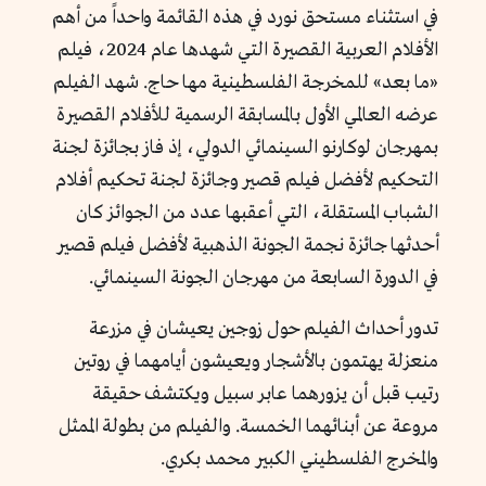
في استثناء مستحق نورد في هذه القائمة واحداً من أهم
الأفلام العربية القصيرة التي شهدها عام 2024، فيلم
«ما بعد» للمخرجة الفلسطينية مها حاج. شهد الفيلم
عرضه العالمي الأول بالمسابقة الرسمية للأفلام القصيرة
بمهرجان لوكارنو السينمائي الدولي، إذ فاز بجائزة لجنة
التحكيم لأفضل فيلم قصير وجائزة لجنة تحكيم أفلام
الشباب المستقلة، التي أعقبها عدد من الجوائز كان
أحدثها جائزة نجمة الجونة الذهبية لأفضل فيلم قصير
في الدورة السابعة من مهرجان الجونة السينمائي.
تدور أحداث الفيلم حول زوجين يعيشان في مزرعة
منعزلة يهتمون بالأشجار ويعيشون أيامهما في روتين
رتيب قبل أن يزورهما عابر سبيل ويكتشف حقيقة
مروعة عن أبنائهما الخمسة. والفيلم من بطولة الممثل
والمخرج الفلسطيني الكبير محمد بكري.