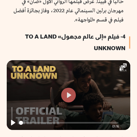
حالياً في فيينا. عرض فيلمها الروائي الأول «صان» في
مهرجان برلين السينمائي عام 2022، وفاز بجائزة أفضل
فيلم في قسم «المواجهة».
4- فيلم «إلى عالم مجهول» TO A LAND
UNKNOWN
Enter
fullscr
Play
01:16
Play