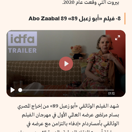
بيروت التي وقعت عام 2020.
8- فيلم «أبو زعبل 89» 89 Abo Zaabal
Enter
fullscr
Play
01:18
Play
شهد الفيلم الوثائقي «أبو زعبل 89» من إخراج المصري
بسام مرتضى عرضه العالمي الأول في مهرجان الفيلم
الوثائقي بأمستردام «إدفا» بالتزامن مع عرضه في