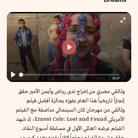
Enter
fullscr
Play
01:47
Play
وثائقي مصري من إخراج ندى رياض وأيمن الأمير حقق
إنجازاً تاريخياً هذا العام بفوزه بجائزة أفضل فيلم
وثائقي من مهرجان كان السينمائي مناصفة مع الفيلم
الأمريكي Ernest Cole: Lost and Found، إذ شهد
الفيلم عرضه العالمي الأول في مسابقة أسبوع النقاد.
حقق مشروع الفيلم نجاحاً لافتاً بفوزه بعدد كبير من