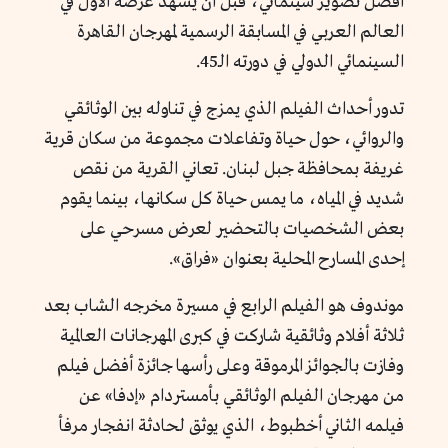
أفضل تصوير سينمائي، قبل أن يشهد عرضه الأول في
العالم العربي في المسابقة الرسمية لمهرجان القاهرة
السينمائي الدولي في دورته الـ45.
تدور أحداث الفيلم الذي يمزج في تناوله بين الوثائقي
والروائي، حول حياة وتفاعلات مجموعة من سكان قرية
غريفة بمحافظة جبل لبنان. تعاني القرية من نقص
شديد في المياه، ما يمس حياة كل سكانها، بينما يقوم
بعض الشخصيات بالتحضير لعرض مسرحي على
إحدى المسارح المحلية بعنوان «فراق».
موندوف هو الفيلم الرابع في مسيرة مخرجه الشاب بعد
ثلاثة أفلام وثائقية شاركت في كبرى المهرجانات العالمية
وفازت بالجوائز المرموقة وعلى رأسها جائزة أفضل فيلم
من مهرجان الفيلم الوثائقي بأمستردام «إدفا» عن
فيلمه الثاني أخطبوط، الذي يوثق لحادثة انفجار مرفأ