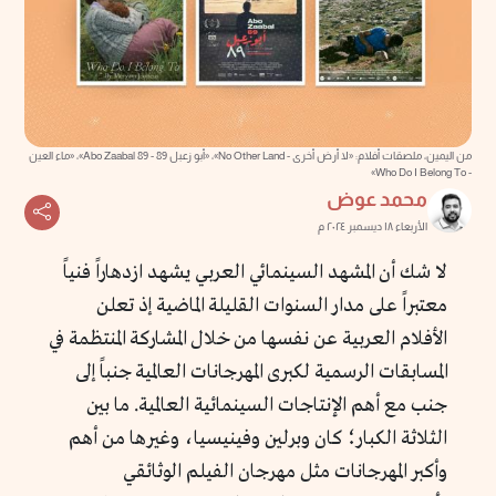
من اليمين، ملصقات أفلام: «لا أرض أخرى - No Other Land»، «أبو زعبل 89 - 89 Abo Zaabal»، «ماء العين
- Who Do I Belong To»
محمد عوض
الأربعاء ١٨ ديسمبر ٢٠٢٤ م
لا شك أن المشهد السينمائي العربي يشهد ازدهاراً فنياً
معتبراً على مدار السنوات القليلة الماضية إذ تعلن
الأفلام العربية عن نفسها من خلال المشاركة المنتظمة في
المسابقات الرسمية لكبرى المهرجانات العالمية جنباً إلى
جنب مع أهم الإنتاجات السينمائية العالمية. ما بين
الثلاثة الكبار؛ كان وبرلين وفينيسيا، وغيرها من أهم
وأكبر المهرجانات مثل مهرجان الفيلم الوثائقي