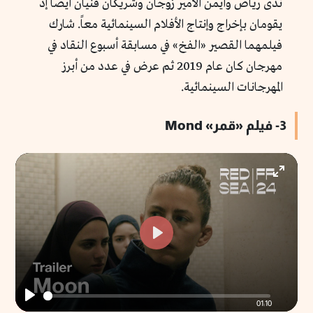
ندى رياض وأيمن الأمير زوجان وشريكان فنيان أيضاً إذ
يقومان بإخراج وإنتاج الأفلام السينمائية معاً. شارك
فيلمهما القصير «الفخ» في مسابقة أسبوع النقاد في
مهرجان كان عام 2019 ثم عرض في عدد من أبرز
المهرجانات السينمائية.
3- فيلم «قمر» Mond
Enter
fullscr
Play
01:10
Play