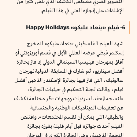
التصوير المصري مصطفى الكاشف الذي تلقى كثيراً من
الإشادات على إنجازه الفني في هذا الفيلم.
6- فيلم «ينعاد عليكو» Happy Holidays
شهد الفيلم الفلسطيني «ينعاد عليكو» للمخرج
إسكندر قبطي عرضه العالمي الأول في قسم أوريزونتي أو
آفاق بمهرجان فينيسيا السينمائي الدولي إذ فاز بجائزة
أفضل سيناريو، ثم شارك في المسابقة الدولية لمهرجان
سالونيك، التي فاز فيها بجائزة الإسكندر الذهبي أفضل
فيلم، وقالت لجنة التحكيم في حيثيات الجائزة،
«لنسجه المعقد لسرديات ووجهات نظر مختلفة تكشف
عن تعقيدات الديناميكات الوطنية والجنسانية
والطبقية التي يمكن أن تقسم المجتمعات». واقتنص
الفيلم أحدث جوائزه قبل أيام قليلة بفوزه بجائزة
النجمة الذهبية، وهي الجائزة الكبرى في المهرجان