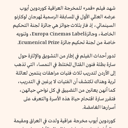
شهد فيلم «قمر» للمخرجة العراقية كوردوين أيوب
عرضه العالمي الأول في المسابقة الرسمية لمهرجان لوكارنو
السينمائي، إذ فاز بثلاث جوائز هي جائزة لجنة التحكيم
الخاصة، وجائزةEuropa Cinemas Label، وتنويه
خاصة من لجنة تحكيم جائزة Ecumenical Prize.
تدور أحداث الفيلم في إطار من التشويق والإثارة حول
سارة بطلة فنون القتال المختلط في النمسا، التي تذهب
إلى الأردن لتدريب ثلاث فتيات مراهقات ينتمين لعائلة
ثرية وهناك تكتشف أن الفتيات لا يرغبن في التدريب،
كما أنهن يعانين من التضييق في كل نواحي حياتهن،
فتقرر سارة اقتحام حياة هذه الأسرة والتعرف على
أسرارها الغامضة.
كوردوين أيوب مخرجة عراقية ولدت في العراق ومقيمة