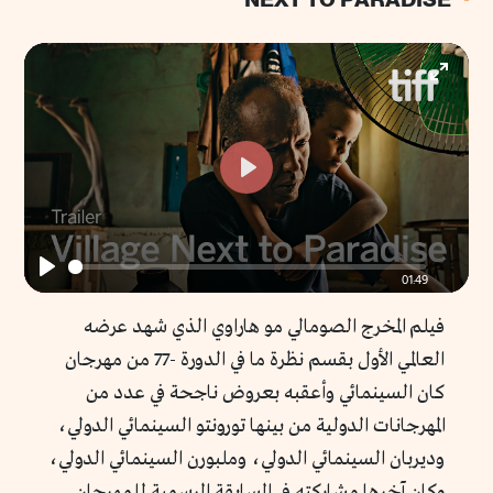
Enter
fullscr
Play
01:49
Play
فيلم المخرج الصومالي مو هاراوي الذي شهد عرضه
العالمي الأول بقسم نظرة ما في الدورة -77 من مهرجان
كان السينمائي وأعقبه بعروض ناجحة في عدد من
المهرجانات الدولية من بينها تورونتو السينمائي الدولي،
وديربان السينمائي الدولي، وملبورن السينمائي الدولي،
وكان آخرها مشاركته في المسابقة الرسمية للمهرجان