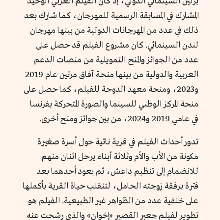
برلين السينمائي الدولي، إذ كان الفيلم العربي الوحيد
المشارك في المسابقة الرسمية للمهرجان، كما شارك بعد
ذلك في عدد من المهرجانات الدولية من بينها مهرجان
لندن السينمائي. كان مشروع الفيلم قد حصل على
عدد من الجوائز والمنح التمويلية من منصات الدعم
العربية والدولية من بينها منحة آفاق مرتين عام 2019
و2023، ومنحة معهد الدوحة للفيلم، كما حصل على
منحة المركز الوطني للسينما والصورة المتحركة بفرنسا
في عامي 2019 و2024، من بين جوائز ومنح أخرى.
تدور أحداث الفيلم في قرية نائية حول أسرة صغيرة
مكونة من الأب والأم وثلاثة أبناء يرحل اثنان منهم
للانضمام إلى تنظيم داعش، ثم يعود أحدهما بعد
فترة برفقة زوجته الحامل، لتنقلب حياة القرية بأكملها
على خلفية عدد من الظواهر غير الطبيعية. الفيلم هو
تطوير لفيلم جعبر القصير «إخوان» والذي رشحت عنه