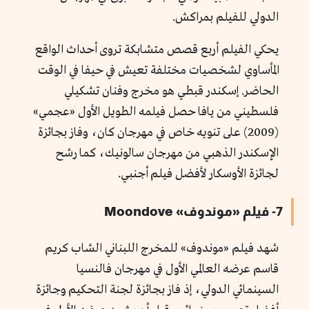
الدولي للفيلم بمراكش.
يحكي الفيلم أربع قصص متشابكة تروى أحداث الواقع
المأساوي لشخصيات مختلفة تعيش في حيفا في الوقت
الحاضر. إسكندر قبطي هو مخرج وفنان تشكيلي
فلسطيني من يافا حصل فيلمه الطويل الأول «عجمي»
(2009) على تنويه خاص في مهرجان كان، وفاز بجائزة
الإسكندر الذهبي من مهرجان سالونيك، كما رشح
لجائزة الأوسكار لأفضل فيلم أجنبي.
7- فيلم «موندوف» Moondove
شهد فيلم «موندوف» للمخرج اللبناني الشاب كريم
قاسم عرضه العالمي الأول في مهرجان فالنسيا
السينمائي الدولي، إذ فاز بجائزة لجنة التحكيم وجائزة