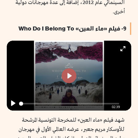
السينمائي عام 2012، إضافة إلى عدة مهرجانات دولية
أخرى.
9- فيلم «ماء العين» Who Do I Belong To
Enter
fullscr
Play
02:39
Play
شهد فيلم «ماء العين» للمخرجة التونسية المرشحة
للأوسكار مريم جعبر، عرضه العالمي الأول في مهرجان