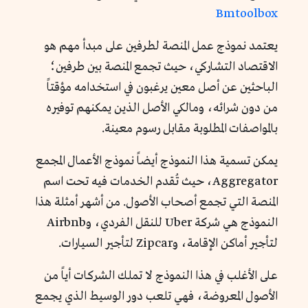
Bmtoolbox
يعتمد نموذج عمل المنصة لطرفين على مبدأ مهم هو
الاقتصاد التشاركي، حيث تجمع المنصة بين طرفين؛
الباحثين عن أصل معين يرغبون في استخدامه مؤقتاً
من دون شرائه، ومالكي الأصل الذين يمكنهم توفيره
بالمواصفات المطلوبة مقابل رسوم معينة.
يمكن تسمية هذا النموذج أيضاً نموذج الأعمال المجمع
Aggregator، حيث تُقدم الخدمات فيه تحت اسم
المنصة التي تجمع أصحاب الأصول. من أشهر أمثلة هذا
النموذج هي شركة Uber للنقل الفردي، وAirbnb
لتأجير أماكن الإقامة، وZipcar لتأجير السيارات.
على الأغلب في هذا النموذج لا تملك الشركات أياً من
الأصول المعروضة، فهي تلعب دور الوسيط الذي يجمع