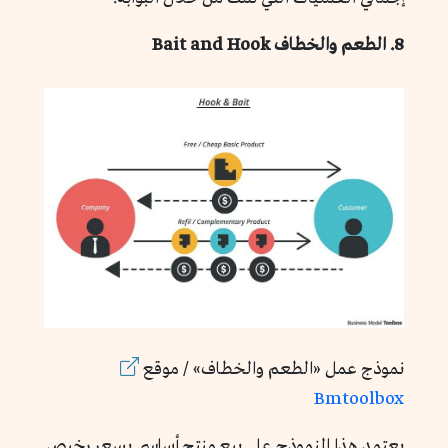
8. الطعم والخطاف Bait and Hook
نموذج عمل «الطعم والخطاف» / موقع
Bmtoolbox
يعتمد هذا النموذج على بيع منتج أساسي بسعر رخيص