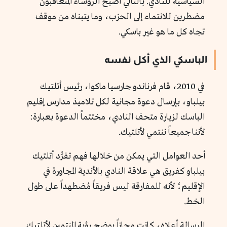
السياسية للنادي. بالتالي أصبح الرؤساء المتعاقبون
مضطرين للانتماء إلى الحزب، وما يتبناه من موقف
تجاه كل ما هو غير باسكي.
الباسكي الذي أكل نفسه
في 2010، قام فرناندو جارسيا ماكوا، رئيس أتلتيك
بيلباو، بإرسال دعوة مجانية لكل تلاميذ مدارس إقليم
الباسك لزيارة متحف النادي، مختتماً الدعوة بعبارة:
لأننا جميعاً ننتمي لأتلتيك.
أحد العوامل التي يمكن من خلالها فهم تفرُّد أتلتيك
بيلباو كفريق هي علاقة النادي بالأندية المجاورة في
الإقليم؛ لأنه للمفارقة ليس فريقاً مُضطهداً على طول
الخط.
الرسالة أعلاه، كانت مجازاً يوضح رؤية المنتمين لأتلتيك