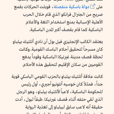
على
دولة باسكية منفصلة
، قوبلت الحركات بقمع
صريح من الجنرال فرانكو الذي قام خلال الحرب
الأهلية الإسبانية بمنع استخدام اللغة والأعلام
الباسكية كما قام بقصف أكبر المدن الباسكية.
يعتقد الكاتب الإنجليزي فيل بول أن نادي أتلتيك بيلباو
كان مسرحاً لتحقيق أحلام الباسك القومية. وكانت
لحظة قصف مدينة غيرنيكا الباسكية وقوداً يدفع
القوميين من سكان الإقليم لتحقيق هذه الأحلام.
كانت علاقة أتلتيك بيلباو بالحزب القومي الباسكي قوية
جداً، فمثلاً كان خوسيه أنتونيو أجيري، أول رئيس
للحكومة الباسكية، لاعباً لأتلتيك بيلباو، وهو الرجل
الذي لقي حتفه أثناء قصف غيرنيكا. طبقاً لبول، أدت
حقيقة أنه لاعب سابق لبيلباو إلى تغذية الرواية