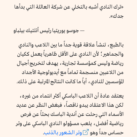
«ترك النادي أشبه بالتخلي عن شركة العائلة التي بدأها
جدك».
— جوسو يوريتيا رئيس أتلتيك بيلباو
بالطبع، تنشأ علاقة قوية جداً ما بين اللاعب والنادي
والجماهير؛ لأن النادي على الأقل ظاهرياً يعمل ككيان
رياضة وليس كمؤسسة تجارية، يهدف لتخريج أجيال
من اللاعبين منسجمة تماماً مع أيديولوجية الأجداد
المؤسسين للنادي، أياً ما كانت النتائج المترتبة على ذلك.
يعتقد عادة أن اللاعب الباسكي أكثر انتماء من غيره،
لكن هذا الاعتقاد يبدو ناقصاً، فبغض النظر عن عديد
الأسماء التي رحلت عن أندية الباسك بحثاً عن فرص
رياضية أفضل، يلعب مسؤولو النادي الباسكي على وتر
حساس جداً وهو
وتر الشعور بالذنب
.