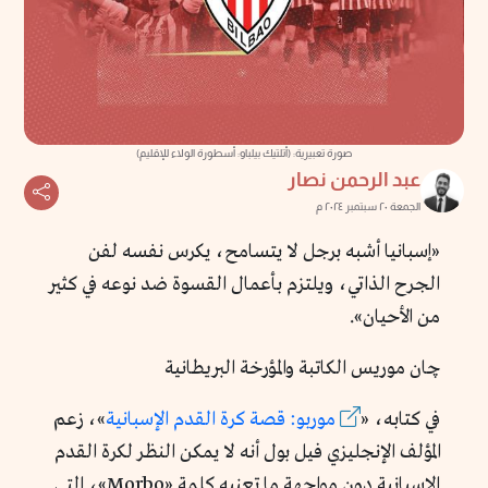
صورة تعبيرية: (أتلتيك بيلباو: أسطورة الولاء للإقليم)
عبد الرحمن نصار
الجمعة ٢٠ سبتمبر ٢٠٢٤ م
«إسبانيا أشبه برجل لا يتسامح، يكرس نفسه لفن
الجرح الذاتي، ويلتزم بأعمال القسوة ضد نوعه في كثير
من الأحيان».
چان موريس الكاتبة والمؤرخة البريطانية
في كتابه، «
موربو: قصة كرة القدم الإسبانية
»، زعم
المؤلف الإنجليزي فيل بول أنه لا يمكن النظر لكرة القدم
الإسبانية دون مواجهة ما تعنيه كلمة «Morbo»، التي