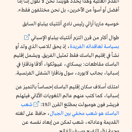
القدم العالمية وهذا يحدد هويتنا. نحن لا نقول إننا إما
أفضل أو أسوأ من الآخرين، بل نحن مختلفون فقط».
خوسيه ماريا أراتي رئيس نادي أتلتيك بيلباو السابق
طوال أكثر من قرن التزم أتلتيك بيلباو الإسباني
بسياسة تعاقداته الفريدة
، إذ يحق للاعب الذي ولد أو
نشأ في إقليم الباسك فقط تمثيل الفريق. ويشمل إقليم
الباسك مقاطعات: بيسكاي، غيبوثكوا، ألاڤا وناڤارا في
إسبانيا، بجانب لابورد، سول وناڤارا السُفلى الفرنسية.
امتلك أسلاف سكان إقليم الباسك إحساساً بالتميز عن
إسبانيا، كما كتب عنهم عالم اللغويات الألماني فيلهلم
فريشر فون هومبولت بمطلع القرن الـ19:
شعب
الباسك هو شعب مخفي بين الجبال
، حافظ على لغته
القديمة وعاداته، شعب تمكن من إبعاد نفسه عن
وجهة نظر المتفرج وسيف الفاتح.