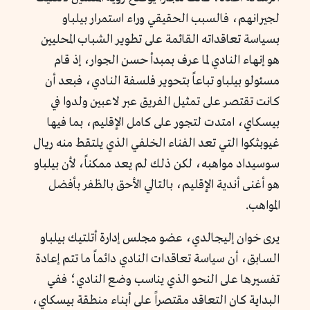
لجيرانهم، فالسبب الحقيقي وراء استمرار بيلباو
بسياسة تعاقداته القائمة على تطوير الشباب المحليين
هو إنهاء النادي لما عرف بمبدأ حسن الجوار، إذ قام
مسئولو بيلباو تباعاً بتحوير فلسفة النادي، فبعد أن
كانت تقتصر على تمثيل الفريق عبر لاعبين ولدوا في
بيسكاي، امتدت لتجور على كامل الإقليم، بما فيها
غيوبثكوا التي تعد الفناء الخلفي الذي يلتقط منه ريال
سوسيداد مواهبه، لكن ذلك لم يعد ممكناً، لأن بيلباو
هو أغنى أندية الإقليم، بالتالي الأحق بالظفر بأفضل
المواهب.
يرى خوان إليجالدي، عضو مجلس إدارة أتلتيك بيلباو
السابق، أن سياسة تعاقدات النادي دائماً ما تتم إعادة
تفسيرها على النحو الذي يناسب وضع النادي؛ ففي
البداية كان التعاقد مقتصراً على أبناء منطقة بيسكاي،