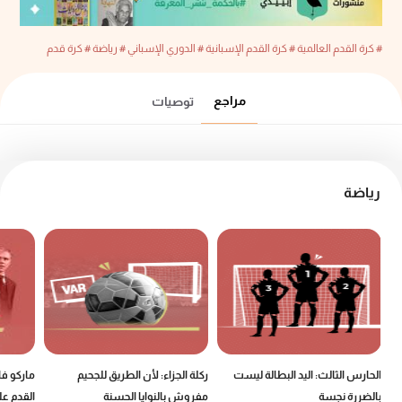
# كرة القدم العالمية
# كرة القدم الإسبانية
# الدوري الإسباني
# رياضة
# كرة قدم
مراجع
توصيات
رياضة
الحارس الثالث: اليد البطالة ليست
ركلة الجزاء: لأن الطريق للجحيم
ماركو ف
بالضررة نجسة
مفروش بالنوايا الحسنة
القدم عل