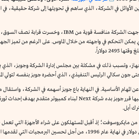
سرت قرابة نصف السوق، وانخفضت مبيعاتها. في عام 1984،
يمكن التحكم في واجهته من خلال الماوس. على الرغم من تميز الجها
24 دولاراً.
هاز، وتسبب ذلك في مشكلة بين مجلس إدارة الشركة وجوبز، الذي
حتى جون سكالي الرئيس التنفيذي، الذي أحضره جوبز بنفسه لتولي الم
طرده من الشركة. من خلال الأموال التي حصل عليها قرر جوبز بدء شركة ext
ترك أبل.
 مايكروسوفت؛ إذ أقبل المستهلكون على شراء الأجهزة التي تعمل بن