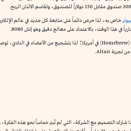
وتر
خاص به، لذا حرص دائماً على متابعة كل جديد في عالم الإلكترونيات. في 1975 صدر جها
 في هذا الوقت، بالاعتماد على معالج دقيق وهو إنتل 8080.
في العام نفسه التحق الثنائي بأحد أندية الكمبيوتر (Homebrew) في أمريكا؛ لذا بتشجيع 
بة Altair.