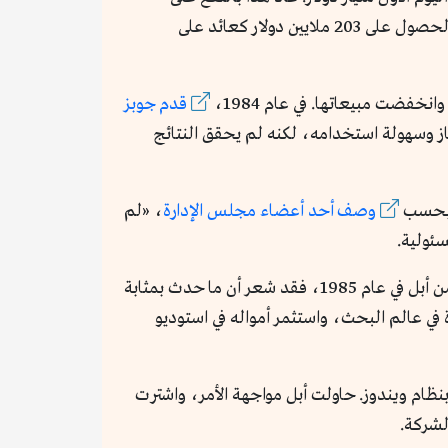
أحد المستثمرين الأوائل في الشركة، الذي ساهم في تحويلها إلى شركة حقيقية، في الحصول على 203 ملايين دولار كعائد على
قدم جوبز
ز وسهولة استخدامه، لكنه لم يحقق النتائج
 بحسب
وصف أحد أعضاء مجلس الإدارة
، «لم
سئولية.
انحاز أعضاء مجلس الإدارة إلى جون، وأُبعِد جوبز عن المهام الأساسية. في النهاية باع جوبز أسهمه في الشركة، واستقال من أبل في عام 1985، فقد شعر أن ما حدث بمثابة
N لبناء كمبيوتر متقدم بهدف إحداث ثورة في عالم البحث، واستثمر أمواله في استوديو
ظام ويندوز. حاولت أبل مواجهة الأمر، واشترت