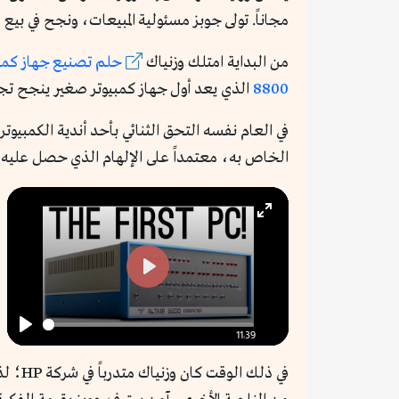
مجاناً. تولى جوبز مسئولية المبيعات، ونجح في بيع 200 صندوق مقابل 150 دولاراً للصندوق، وتقاسم الاثنان الربح.
من البداية امتلك وزنياك
حلم تصنيع جهاز كمبي
8800
الذي يعد أول جهاز كمبيوتر صغير ينجح تجارياً
الخاص به، معتمداً على الإلهام الذي حصل عليه من تجر
Enter
fullscreen
Play
11:39
Play
في ذلك الوقت كان وزنياك متدرباً في شركة HP؛ لذا شارك التصميم مع الشركة، التي لم تُبدِ حماساً نحو هذه الفكرة، رغم