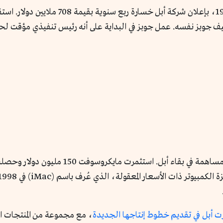
لكن كانت الضربة القاضية في نهاية مارس عام 97
تيف جوبز نفسه. عمل جوبز في البداية على أنه رئيس تنفيذي مؤقت ل
عند عودته، عقد جوبز صفقة مع ميكروسوفت للمس
ت أبل في تقديم خطوط إنتاجها الجديدة
، مع مجموعة من المنتجات الث