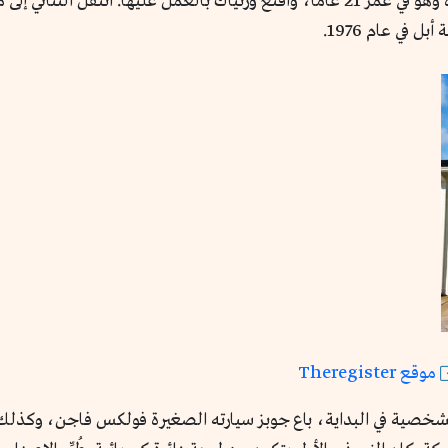
من الناحية الأخرى، آمن ستيف جوبز بقيمة الفكرة وهو في عمر 21 عاماً، وأقنع وزنياك بالعمل
في عام 1976.
موقع Theregister
لشخصية في البداية، باع جوبز سيارته الصغيرة فولكس فاجن، وكذلك 