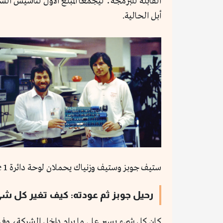
القابلة للبرمجة؛ ليجمعا المبلغ الأول لتأسيس الش
أبل الحالية.
ستيف جوبز وستيف وزنياك يحملان لوحة دائرة Apple 1 /
رحيل جوبز ثم عودته: كيف تغير كل ش
كان كل شيء يسير على ما يرام داخل الشركة، وفي عام