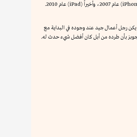
بدءاً من مشغل الصوت الرقمي المحمول (iPod) عام 2001، ثم سوق أبل (Apple iTunes Store) عام 2003، ثم (iPhone) عام 2007، وأخيراً (iPad) عام 2010.
حب رؤية، لكنه لم يكن رجل أعمال جيد عند وجوده في البداية مع
 جوبز بأن طرده من أبل كان أفضل شيء حدث له.