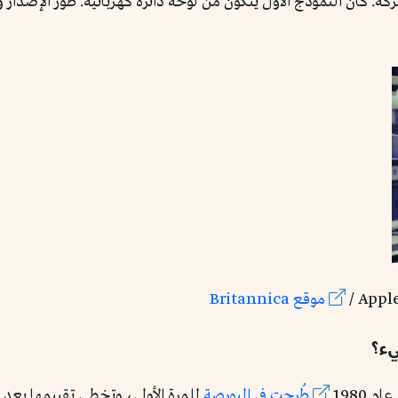
ركة. كان النموذج الأول يتكون من لوحة دائرة كهربائية. طُوِّر الإصد
موقع Britannica
يء؟
 1980
طُرحت في البورصة
للمرة الأولى، وتخطى تقييمها بعد ال