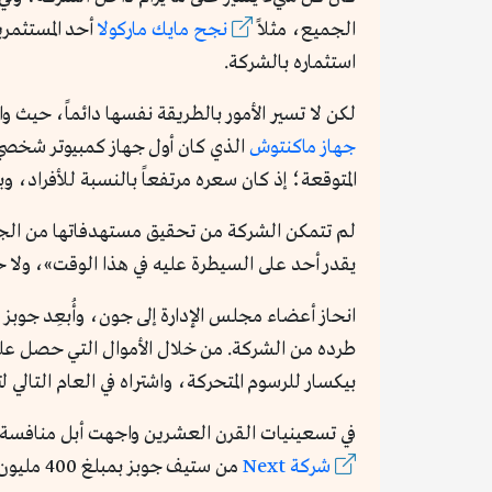
الجميع، مثلاً
نجح مايك ماركولا
استثماره بالشركة.
لكن لا تسير الأمور بالطريقة نفسها دائماً، حيث واجهت الشركة منافسة قوية من IBM، وخ
جهاز ماكنتوش
الذي كان أول جهاز كمبيوتر شخصي 
المتوقعة؛ إذ كان سعره مرتفعاً بالنسبة للأفراد، وبلغ وقتها 95
لم تتمكن الشركة من تحقيق مستهدفاتها من الج
يقدر أحد على السيطرة عليه في هذا الوقت»، ولا 
بيكسار للرسوم المتحركة، واشتراه في العام التالي ل
في تسعينيات القرن العشرين واجهت أبل منافسة من
شركة Next
من ستيف جوبز بمبلغ 400 مليون دولار في نهاية عام 1996، من أجل تحسين البرمجيات التي تقدمها الشركة.