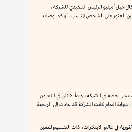
19، بإعلان شركة أبل خسارة ربع سنوية بقيمة 708 ملايين دولار. استقال جيل أميليو الرئيس التنفيذي للشركة،
حين العثور على الشخص المناسب، أو كما وصف
اهمة في بقاء أبل. استثمرت مايكروسوفت 150 مليون دولار وحصلت على حصة في الشركة، وبدأ الاثنان في التعاون
معاً. أعلن جوبز أيضاً عن تطوير خط جديد من أجهزة الكمبيوتر ذات الأسعار المعقولة، الذي عُرف باسم (iMac) في 1998. بنهاية العام كانت الشركة قد عادت إلى الربحية
ورية في عالم الابتكارات، ذات التصميم المتميز.