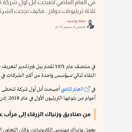
في العام الماضي أصبحت أبل أول شركة ت
ثلاثة تريليونات دولار.. فكيف نجحت الشر
معاذ يوسف
الخميس ٠٥ سبتمبر ٢٠٢٤ م
التقاء ثنائي سيؤسس واحدة من أكبر الشركات في ا
في
العام الماضي
أصبحت أبل أول شركة تتخطى قيمته
أعوام من بلوغها التريليون الأول في عام 2018. إذن كيف نجحت الشركة في تحقيق هذه المكانة؟
من صناديق وزنياك الزرقاء إلى مرأب 
يعمل وزنياك مهندس إلكترونيات، وكان التعاون الأ