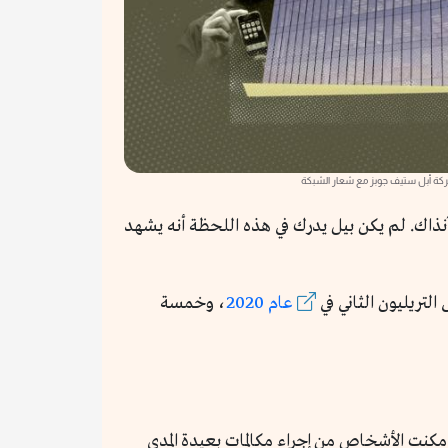
أبل ستيف جوبز مع شعار الشبكة
تقدم بيل فيرنانديز لتعريف ستيف وزنياك البالغ من العمر 21 عاماً، إلى ستيف جوبز ابن 16 عاماً آنذاك. لم يكن بيل يدرك في هذه اللحظة أنه يشهد
لتريليون الثاني في
عام 2020
، وخمسة
 مكنت الأشخاص من إجراء مكالمات بعيدة المدى