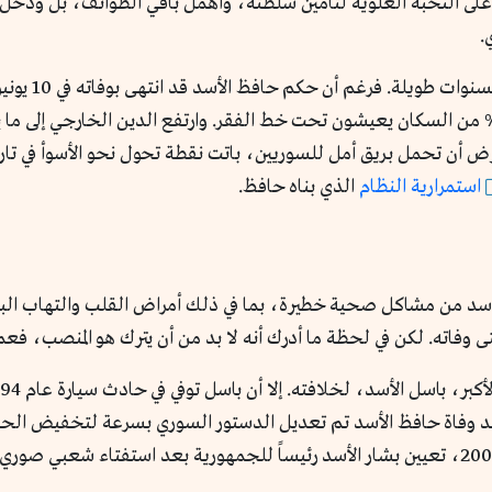
على النخبة العلوية لتأمين سلطته، وأهمل باقي الطوائف، بل ودخل م
.
ترض أن تحمل بريق أمل للسوريين، باتت نقطة تحول نحو الأسوأ في تاري
استمرارية النظام
الذي بناه حافظ.
أسد من مشاكل صحية خطيرة، بما في ذلك أمراض القلب والتهاب ال
اته. لكن في لحظة ما أدرك أنه لا بد من أن يترك هو المنصب، فعمل
وهو عمر بشار في ذلك الوقت. ليتم في يوليو عام 2000، تعيين بشار الأسد رئيساً للجمهورية 