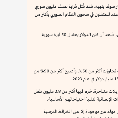
شار سوف ينهيه. فقد قُتل قرابة نصف مليون سوري
روح أو إعاقات دائمة. كما يقدر عدد المعتقلين في سجون النظام السوري بأكثر من
السورية بشكل غير مسبوق. فبعد أن كان الدولار يعادل 50 ليرة سورية.
دُمرت البنية التحتية، بما في ذلك المستشفيات والمدارس والمصانع. ووصلت معدلات البطالة والفقر إلى مستويات قياسية تجاوزت أكثر من 50%. وأصبح أكثر من 90% من
بجانب تأجيج الكراهية بين مكونات المجتمع السوري. مما جعل السوريين يفقدون الثقة في الدولة، وتحولت البلاد إلى دويلات متناحرة. حُرم فيها أكثر من 2.8 مليون طفل
دولة غير موجودة إلا على الخرائط المدرسية