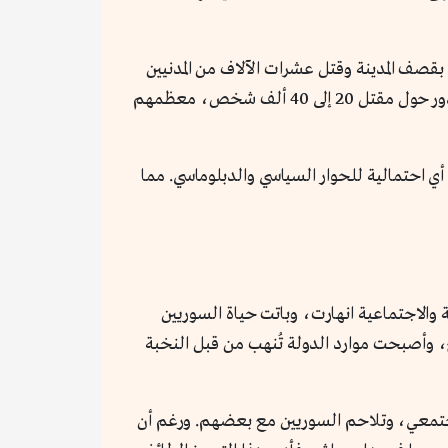
ً للمعارضين. أبرز الأحداث كانت مجزرة حماة عام 1982، حيث أمر الأسد بقصف المدينة وقتل عشرات الآلاف من المدنيين
بحجة القضاء على تمرد جماعة الإخوان المسلمين. فرغم غياب الأرقام الدقيقة بسبب التعتيم الإعلامي فإن الأحاديث تدور حول مقتل 20 إلى 40 ألف شخص، معظمهم
د أي احتمالية للحوار السياسي والدبلوماسي. مما
والاجتماعية انهارت، وباتت حياة السوريين
وأصبحت موارد الدولة تُنهب من قبل النخبة
لمجتمعي، وتلاحم السوريين مع بعضهم. ورغم أن