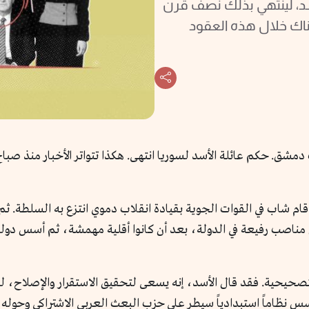
سد، لينتهي بذلك نصف قرن
ناك خلال هذه العقود
 1970 حين قام شاب في القوات الجوية بقيادة انقلاب دموي انتزع به السلط
ناصب رفيعة في الدولة، بعد أن كانوا أقلية مهمشة، ثم أسس دولة ب
لتصحيحية. فقد قال الأسد، إنه يسعى لتحقيق الاستقرار والإصلاح،
س نظاماً استبدادياً سيطر على حزب البعث العربي الاشتراكي وحو