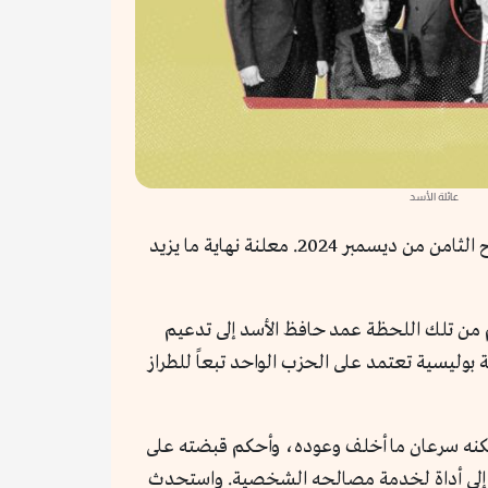
عائلة الأسد
هرب بشار الأسد. المعارضة السورية المسلحة دخلت دمشق. حكم عائلة الأسد لسوريا انتهى. هكذا تتواتر الأخبار منذ صباح الثامن من ديسمبر 2024. معلنة نهاية ما يزيد
ة. ثم من تلك اللحظة عمد حافظ الأسد إلى تدعيم
وليسية تعتمد على الحزب الواحد تبعاً للطراز
 لكنه سرعان ما أخلف وعوده، وأحكم قبضته على
له إلى أداة لخدمة مصالحه الشخصية. واستحدث