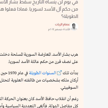
في يوم لن ينساه التاريخ سقط بشار الأ
من حكم آل الأسد لسوريا. فماذا فعلوا ه
الطويلة؟
عصام الزيات
الأحد ٠٨ ديسمبر ٢٠٢٤ م
على نصف قرن من حكم عائلة الأسد لسوريا.
بدأت تلك
السنوات الطويلة
في عام
أركان ملكه بشخصيات من طائفته العلوية لتحتل م
السوفييتي.
رغم أن انقلاب حافظ الأسد كان بعنوان الحركة ا
كل مفاصل الدولة. فألغى التعددية السياسية وأس