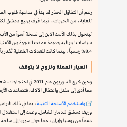
رغم أن التفاؤل الحذر قد بدأ في مداعبة قلوب الس
للغاية، من الحريات، فيما عُرف بربيع دمشق لكن
ليتحول بذلك الأسد الابن إلى نسخة أسوأ من الأب،
سياسات ليبرالية جديدة عمقت الفجوة بين الأغنياء 
8.4% رسمياً، بينما كانت المعدلات الفعلية تُقدر بأكثر من 20%، قبل عام 2011.
انهيار العملة ونزوح لا يتوقف
وحين خرج السوريون عا
مما أدى إلى مقتل واعتقال الآلاف. فتصاعدت الأزم
واستخدم الأسلحة الثقيلة
، بما في ذلك البرا
وريف دمشق للدمار الشامل. وعمد إلى استغلال الت
دعماً من روسيا وإيران، مما حول سوريا إلى ساحة 