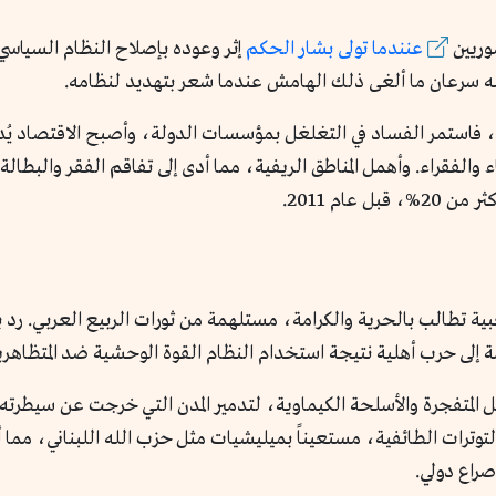
وريين
عنندما تولى بشار الحكم
إثر وعوده بإصلاح النظام السياس
ه سرعان ما ألغى ذلك الهامش عندما شعر بتهديد لنظامه.
 فاستمر الفساد في التغلغل بمؤسسات الدولة، وأصبح الاقتصاد يُدار 
والفقراء. وأهمل المناطق الريفية، مما أدى إلى تفاقم الفقر والبطالة
م 2011 في احتجاجات شعبية تطالب بالحرية والكرامة، مستلهمة من ثورات الربيع ال
ة إلى حرب أهلية نتيجة استخدام النظام القوة الوحشية ضد المتظاهري
ميل المتفجرة والأسلحة الكيماوية، لتدمير المدن التي خرجت عن سي
وترات الطائفية، مستعيناً بميليشيات مثل حزب الله اللبناني، مما أ
صراع دولي.