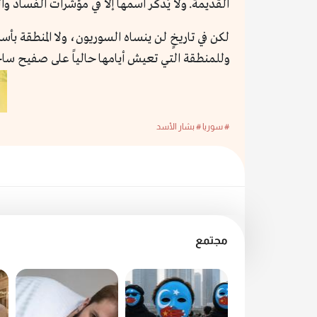
القديمة. ولا يُذكر اسمها إلا في مؤشرات الفساد والدمار، ففي مؤشر الفساد لعام 2023 ص
لكن في تاريخٍ لن ينساه السوريون، ولا المنطقة بأسره
وللمنطقة التي تعيش أيامها حالياً على صفيح سا
# سوريا
# بشار الأسد
مجتمع