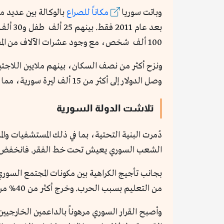
وباتت سوريا
مكاناً للصراع
بالوكالة بين عديد م
100 ألف شخص، مع وجود عشرات الآلاف من المفقودين.
ونزح أكثر من نصف السكان، بينهم ملايين اللاجئي
وصل الدولار إلى أكثر من 15 ألف ليرة سورية، مما أدى إلى انهيار القوة الشرائية بشكل شبه كامل.
تلاشت الدولة السورية
الشعب السوري يعيش تحت خط الفقر. فانخفض الناتج المحلي الإجمالي من نحو 60 مليار دول
من التعليم بسبب الحرب. وخرج أكثر من 40% من المدارس عن الخدمة. ويعتمد أكثر من 70% من السكان على المساعدات الإنسانية لتلبية احتياجاتهم الأساسية.
وأصبح القرار السوري مرهوناً بالداعمين الخارجيين