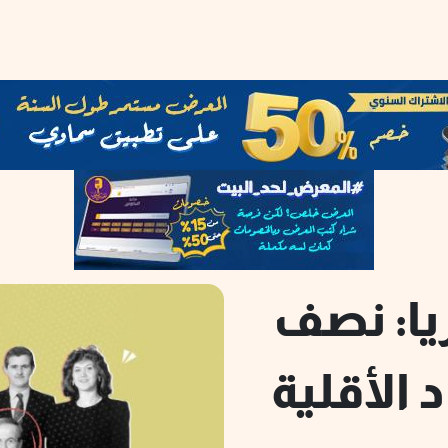
يا: نصف
الأقلية