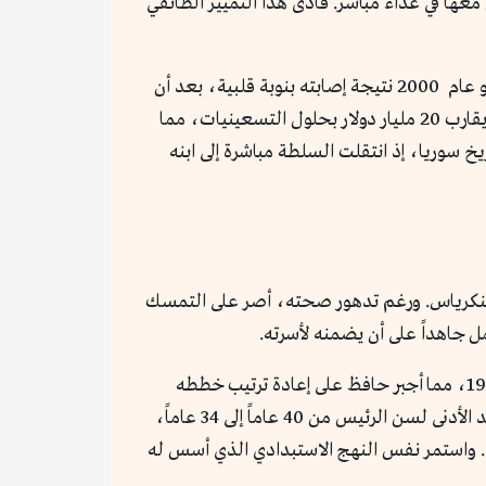
عها في عداء مباشر. فأدى هذا التمييز الطائفي
هذه العداوات ظلت مستمرة في النسيج السوري لسنوات طويلة. فرغم أن حكم حافظ الأسد قد انتهى بوفاته في 10 يونيو عام 2000 نتيجة إصابته بنوبة قلبية، بعد أن
قضى نحو 30 عاماً في السلطة. وجعل أكثر من 20% من السكان يعيشون تحت خط الفقر. وارتفع الدين الخارجي إلى ما يقارب 20 مليار دولار بحلول التسعينيات، مما
خ سوريا، إذ انتقلت السلطة مباشرة إلى ابنه
بنكرياس. ورغم تدهور صحته، أصر على التمسك
 جاهداً على أن يضمنه لأسرته.
قبل وفاته، كان حافظ الأسد قد بدأ بإعداد نجله الأكبر، باسل الأسد، لخلافته. إلا أن باسل توفي في حادث سيارة عام 1994، مما أجبر حافظ على إعادة ترتيب خططه
وتوجيه ابنه الثاني، بشار الأسد ليكون خليفته. وبعد وفاة حافظ الأسد تم تعديل الدستور السوري بسرعة لتخفيض الحد الأدنى لسن الرئيس من 40 عاماً إلى 34 عاماً،
بعد استفتاء شعبي صوري. واستمر نفس النهج الاستبدادي الذي أسس له