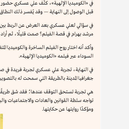
في «الكوميديا الإلهية»، كثّف علي عسكري حضور ا
قبل الوصول إلى النهاية — وقد يُفسر ذلك النطاق
في سؤالي لعلي عسكري بعد العرض عن الربط بين ق
مرشد بهرام في قصة الفيلم؟ صمت قليلًا، ثم أراد أ
وأكد أنه اختار روح الفيلم الساخرة والكوميديا المت
السوداء عبر فيلمه «الكوميديا الإلهية».
في النهاية، تجربة علي عسكري تجربة فريدة في صن
جغرافيا المدينة بالطريقة التي سمحت له بالتصوير
هي تجربة تستحق التوقف عندها؛ فقد شق طريقًا لل
تواجه سلطة القوانين والعادات والاجتماعيات والب
ومؤكدًا روايتها عن حكايتها.