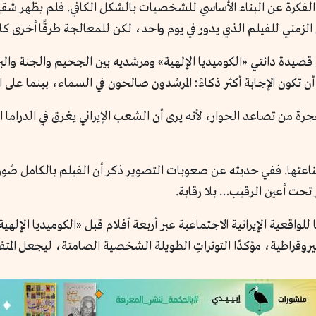
لفكرة عن البناء الأساسي للشخصيات بالشكل الكافي. فلم يظهر شقيق
 الزمني للفيلم الذي يدور في يوم واحد، لكن للمعالجة طرقًا أخرى ك
صيدة دانتي «الكوميديا الإلهية» ومرشديه بين الجحيم والجنة والب
ن تكون الإجابة أكثر ذكاءً: المرشدون صالحون في السماء، بينما على ا
فجرة من تصاعد الحوار، لأنه يرى أن الشعب الإيراني يغرق في الدراما ال
اعتها. ففي حديثه عن صعوبات التصوير ذكر أن الفيلم بالكامل صُور
 تحت أعين الرقيب… بلا رقابة.
واقعية الإيرانية الاجتماعية عبر أربعة أفلام قبل «الكوميديا ال
يروقراطية، مؤكدًا التوتراتِ الطويلة الشخصية الصامتة، ليجعل المتف