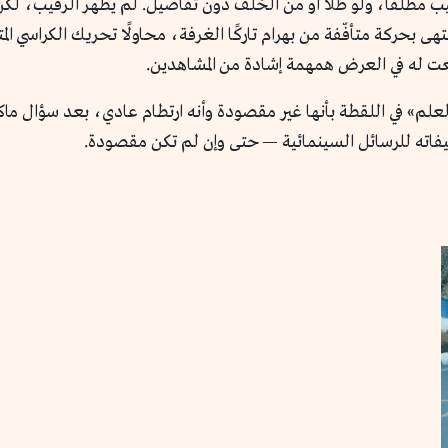
يب مطلقًا، ولو ظلًّا أو من الخلف دون تفاصيل. لم يظهر الرقيب، 
هى بحركة متأفّفة من بهرام تاركًا الغرفة، محاولًا تحريك الكراسي ا
 سُمعت له في العرض همهمة إشادة من المشاهدين.
لم» في اللقطة بأنها غير مقصودة وأنه ارتطام عادي، بعد سؤال ماكر
صنيفاته للرسائل السينمائية — حتى وإن لم تكن مقصودة.