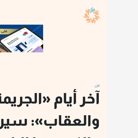
فن
آخر أيام «الجريمة
والعقاب»: سير