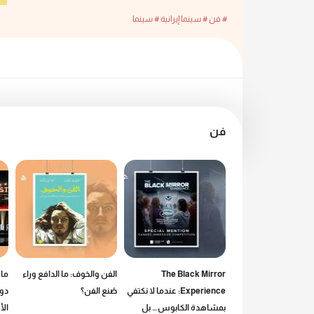
# فن
# سينما إيرانية
# سينما
فن
بلون السماء»: دروس
The Black Mirror
الفن والخوف: ما الدافع وراء
ما 
نية في البحث عن
Experience: عندما لا نكتفي
صُنع الفن؟
دور
بمشاهدة الكابوس… بل
الأ