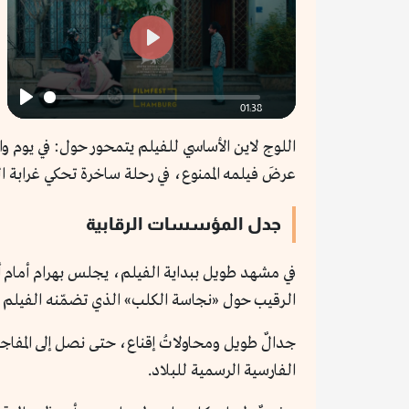
Enter
fullscreen
Play
01:38
Play
اللوج لاين الأساسي للفيلم يتمحور حول: في يوم 
عرضَ فيلمه الممنوع، في رحلة ساخرة تحكي غرابة ا
جدل المؤسسات الرقابية
في مشهد طويل ببداية الفيلم، يجلس بهرام أمام أ
الرقيب حول «نجاسة الكلب» الذي تضمّنه الفيلم دا
جدالٌ طويل ومحاولاتُ إقناع، حتى نصل إلى المفاج
الفارسية الرسمية للبلاد.