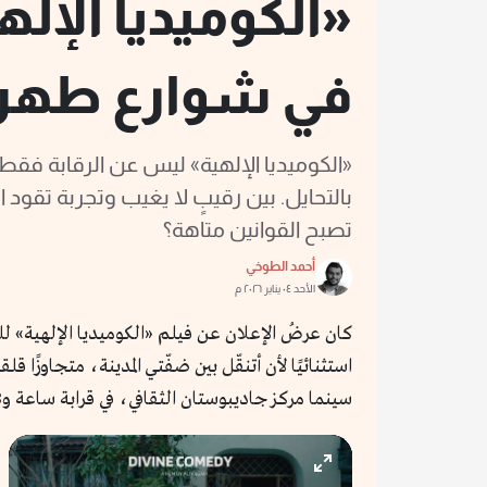
«الكوميديا الإل
في شوارع طهر
«الكوميديا الإلهية» ليس عن الرقابة فق
بالتحايل. بين رقيبٍ لا يغيب وتجربة تقود 
تصبح القوانين متاهة؟
أحمد الطوخي
الأحد ٠٤ يناير ٢٠٢٦ م
كان عرضُ الإعلان عن فيلم «الكوميديا الإلهية» 
استثنائيًا لأن أتنقّل بين ضفّتي المدينة، متجاوز
سينما مركز جاديبوستان الثقافي، في قرابة ساعة و38 دقيقة.