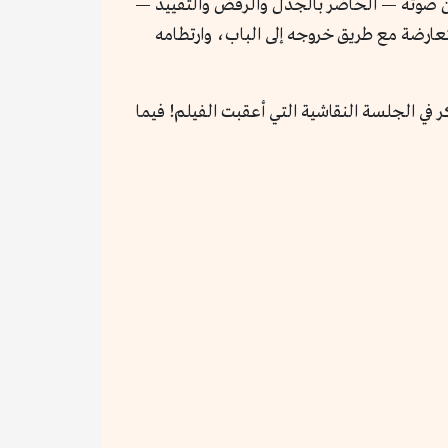
لكن صوته — الحاضر بالجدل والرفض والتقييد —
لمتعارضة مع طريق خروجه إلى الباب، وارتطامه
 في الجلسة النقاشية التي أعقبت الفيلم! فيما