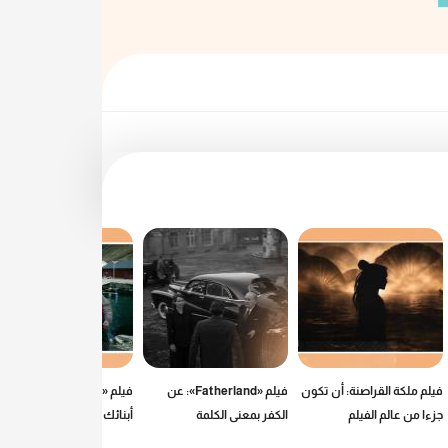
فيلم ملكة القراصنة: أن تكون
فيلم «Fatherland»: عن
فيلم «Fjord»: كيف تحمي
جزءا من عالم الفيلم
الكفر بمعنى الكلمة
أبنائك من العالم الحر